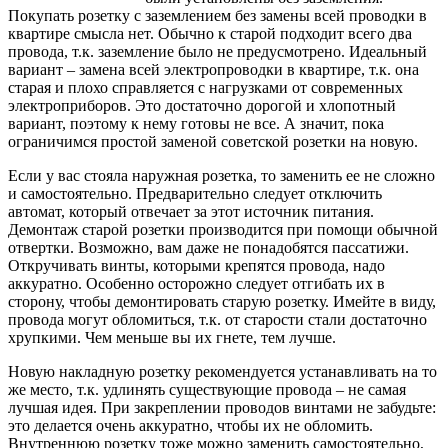
Покупать розетку с заземлением без замены всей проводки в
квартире смысла нет. Обычно к старой подходит всего два
провода, т.к. заземление было не предусмотрено. Идеальный
вариант – замена всей электропроводки в квартире, т.к. она
старая и плохо справляется с нагрузками от современных
электроприборов. Это достаточно дорогой и хлопотный
вариант, поэтому к нему готовы не все. А значит, пока
ограничимся простой заменой советской розетки на новую.
Если у вас стояла наружная розетка, то заменить ее не сложно
и самостоятельно. Предварительно следует отключить
автомат, который отвечает за этот источник питания.
Демонтаж старой розетки производится при помощи обычной
отвертки. Возможно, вам даже не понадобятся пассатижи.
Откручивать винты, которыми крепятся провода, надо
аккуратно. Особенно осторожно следует отгибать их в
сторону, чтобы демонтировать старую розетку. Имейте в виду,
провода могут обломиться, т.к. от старости стали достаточно
хрупкими. Чем меньше вы их гнете, тем лучше.
Новую накладную розетку рекомендуется устанавливать на то
же место, т.к. удлинять существующие провода – не самая
лучшая идея. При закреплении проводов винтами не забудьте:
это делается очень аккуратно, чтобы их не обломить.
Внутреннюю розетку тоже можно заменить самостоятельно,