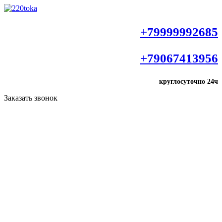
+79999992685
+79067413956
круглосуточно
24ч
Заказать звонок