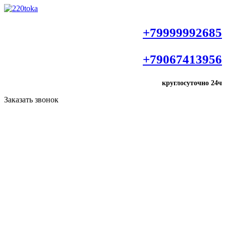
+79999992685
+79067413956
круглосуточно
24ч
Заказать звонок