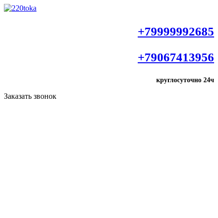
+79999992685
+79067413956
круглосуточно
24ч
Заказать звонок