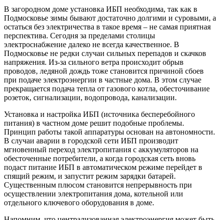
В загородном доме установка ИБП необходима, так как в
Подмосковье зимы бывают достаточно долгими и суровыми, а
остаться без электричества в такое время – не самая приятная
перспектива. Сегодня за пределами столицы
электроснабжение далеко не всегда качественное. В
Подмосковье не редки случаи сильных перепадов и скачков
напряжения. Из-за сильного ветра происходит обрыв
проводов, ледяной дождь тоже становится причиной сбоев
при подаче электроэнергии в частные дома. В этом случае
прекращается подача тепла от газового котла, обесточивание
розеток, сигнализации, водопровода, канализации.
Установка и настройка ИБП (источника бесперебойного
питания) в частном доме решит подобные проблемы.
Принцип работы такой аппаратуры основан на автономности.
В случаи аварии в городской сети ИБП производит
мгновенный переход электропитания с аккумуляторов на
обесточенные потребители, а когда городская сеть вновь
подаст питание ИБП в автоматическом режиме перейдет в
спящий режим, и запустит режим зарядки батарей.
Существенным плюсом становится непрерывность при
осуществлении электропитания дома, котельной или
отдельного ключевого оборудования в доме.
Напомним, что централизованная электроэнергия может быть