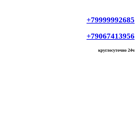
+79999992685
+79067413956
круглосуточно
24ч