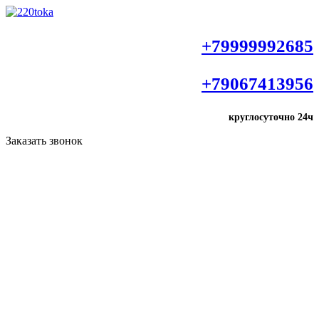
+79999992685
+79067413956
круглосуточно
24ч
Заказать звонок