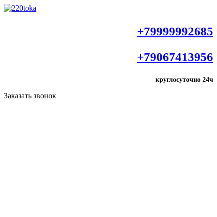
+79999992685
+79067413956
круглосуточно
24ч
Заказать звонок