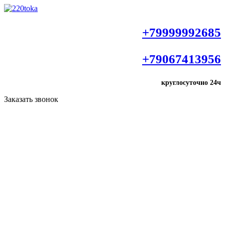
+79999992685
+79067413956
круглосуточно
24ч
Заказать звонок