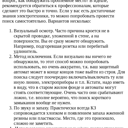
вопрос, как обнаружить проблемное место? В идеале,
рекомендуется обратиться к профессионалам, которые
сделают это быстро и точно. Если у вас есть достаточные
знания электротехники, то можно попробовать провести
поиск самостоятельно. Вариантов несколько:
Визуальный осмотр. Часто причина кроется не в
скрытой проводке, уложенной в стене, а на
поверхности. Вы ее сразу можете обнаружить.
Например, подгоревшая розетка или перебитый
удлинитель.
Метод исключения. Если визуально вы ничего не
обнаружили, то этот способ можно попробовать
использовать, но очень аккуратно, т.к. ваш защитный
автомат может в конце концов тоже выйти из строя. Для
поиска следует поочередно включать/выключать ту или
иную линию, электроприборы и т.п. Кстати, надо иметь
в виду, что в старом жилом фонде и автоматы могут
стоять соответствующие. Очень часто они срабатывают
ложно, т.е. вполне вероятно, что поиск короткого
замыкания вообще не нужен.
По звуку и запаху. Практически всегда КЗ
сопровождается хлопком и появлением запаха жженной
резины или пластмассы. Место, где это произошло,
сложно не заметить.