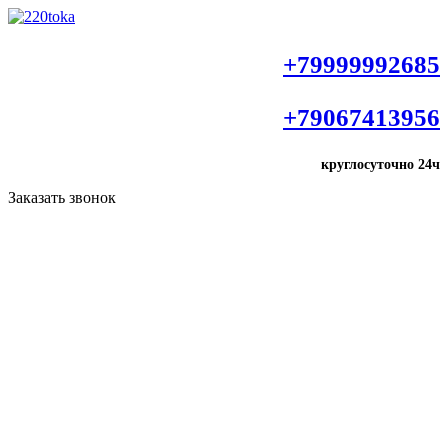
+79999992685
+79067413956
круглосуточно
24ч
Заказать звонок