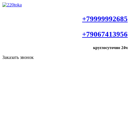
+79999992685
+79067413956
круглосуточно
24ч
Заказать звонок